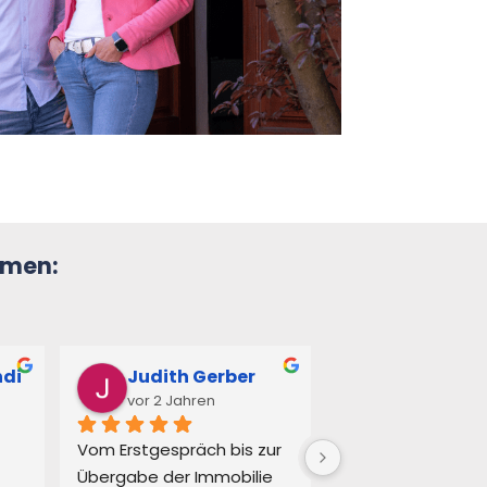
mmen:
ndi
Judith Gerber
Fischer Si
vor 2 Jahren
vor 2 Jahren
Vom Erstgespräch bis zur 
Ich habe mit Cars
Übergabe der Immobilie 
Evering nur positiv