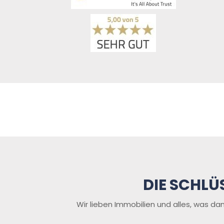
freundlich und sehr 
kompetent! Es wurde sich 
immer viel Zeit für Fragen 
genommen und immer 
sehr schnell auf Mails 
reagiert!Wir haben uns zu 
jedem Zeitpunkt sehr gut 
beraten gefühlt und 
können die Schlüssel 
Gruppe nur ausdrücklich 
weiterempfehlen!
DIE SCHLÜ
Wir lieben Immobilien und alles, was da