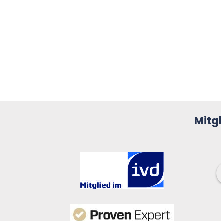
Mitg
Nils Pfeiffer
letztes Jahr
Frau Wehry und Herr 
Evering sind super 