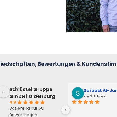
liedschaften, Bewertungen & Kundensti
Schlüssel Gruppe
Toddi Kropi
Sarbast Al-Ju
GmbH | Oldenburg
letztes Jahr
vor 2 Jahren
4.9
Top Zufriedenheit, top 
Basierend auf 58
Bewertungen
Unterstützung während 