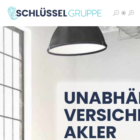
S
\
T
UNABHÄ
VERSIC
AKLER