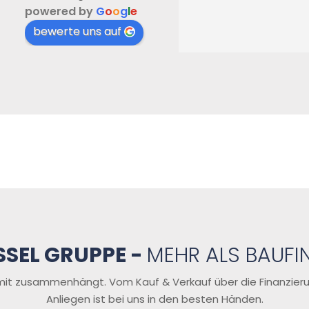
powered by
G
o
o
g
l
e
des gesamtes 
(Geschäfts)Prozesses...je
bewerte uns auf
derzeit in allen 
Sach-/Fachfragen 
ansprechbar, sehr gute 
Erreichbarkeit ... auch nach 
Geschäftsabwicklung ... 
wenn, dann wieder 
Schlüssel 🔑 Gruppe GmbH 
Oldenburg ... Danke, wir 
kommen wieder! 
Weiterhin dem gesamten 
Team alles Gute:-)
SSEL GRUPPE -
MEHR ALS BAUFI
mit zusammenhängt. Vom Kauf & Verkauf über die Finanzierung
Anliegen ist bei uns in den besten Händen.