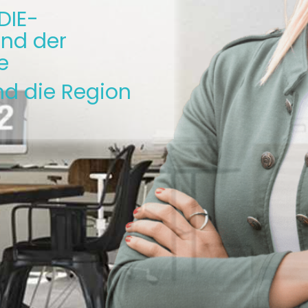
DIE-
nd der
e
nd die Region