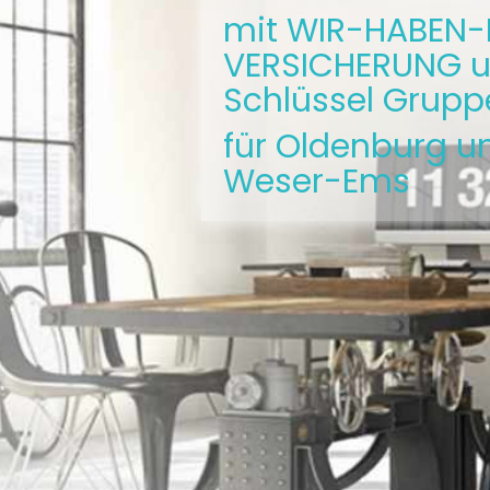
mit WIR-HABEN-
VERSICHERUNG u
Schlüssel Grupp
für Oldenburg u
Weser-Ems