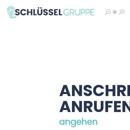
S
\
T
ANSCHRE
ANRUFE
angehen